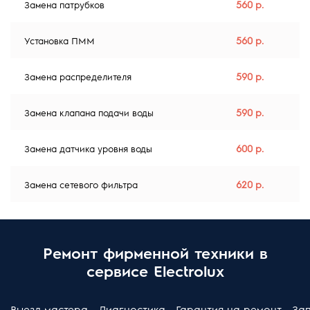
560 р.
Замена патрубков
560 р.
Установка ПММ
590 р.
Замена распределителя
590 р.
Замена клапана подачи воды
600 р.
Замена датчика уровня воды
620 р.
Замена сетевого фильтра
Ремонт фирменной техники в
сервисе Electrolux
Выезд мастера
Диагностика
Гарантия на ремонт
За